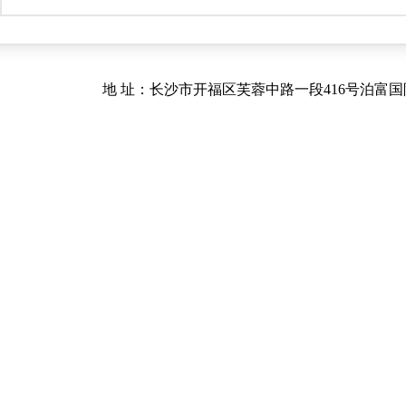
地 址：长沙市开福区芙蓉中路一段416号泊富国际金融中心40.41楼