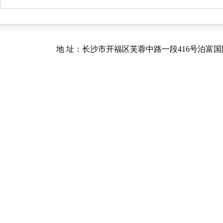
地 址：长沙市开福区芙蓉中路一段416号泊富国际金融中心40.41楼