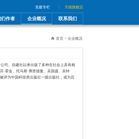
|
党建专栏
天猫旗舰店
我们作者
企业概况
联系我们
首页
>
企业概况
属子公司。自建社以来出版了多种在社会上具有相
芬·霍金、托马斯·弗里德曼、吴国盛、吴钟
9年被评为中国科技类出版社一级出版社，成为百