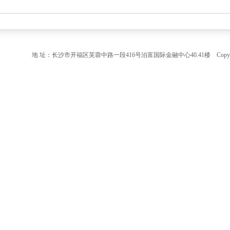
地 址：长沙市开福区芙蓉中路一段416号泊富国际金融中心40.41楼 Copyright ©2015 HN