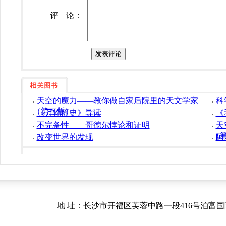
评 论：
天空的魔力——教你做自家后院里的天文学家
科
（第三版）
《万物简史》导读
《
不完备性——哥德尔悖论和证明
天
（
改变世界的发现
阿
地 址：长沙市开福区芙蓉中路一段416号泊富国际金融中心40.41楼