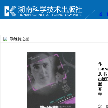
首 
勒维特之星
作 
ISB
从 书
出版
版 
开 
字 
定 