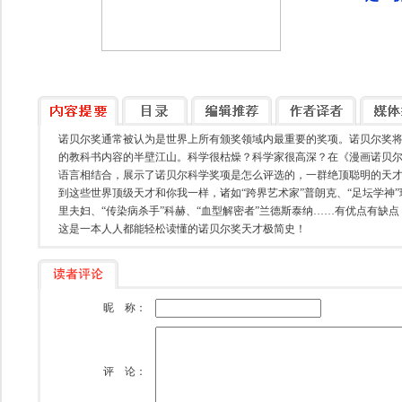
诺贝尔奖通常被认为是世界上所有颁奖领域内最重要的奖项。诺贝尔奖
的教科书内容的半壁江山。科学很枯燥？科学家很高深？在《漫画诺贝尔
语言相结合，展示了诺贝尔科学奖项是怎么评选的，一群绝顶聪明的天
到这些世界顶级天才和你我一样，诸如“跨界艺术家”普朗克、“足坛学神”玻
里夫妇、“传染病杀手”科赫、“血型解密者”兰德斯泰纳……有优点有缺
这是一本人人都能轻松读懂的诺贝尔奖天才极简史！
昵 称：
评 论：