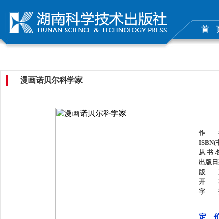
首 
漫画诺贝尔科学家
作 
ISBN
从 书 
出版日
版 
开 
字 
定 