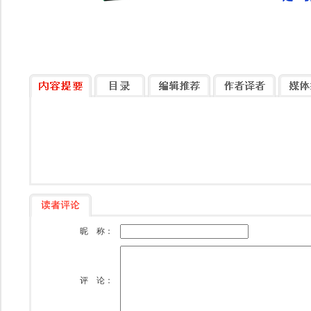
昵 称：
评 论：