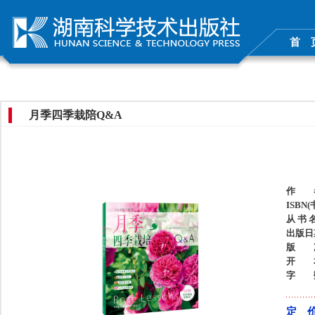
首 
月季四季栽陪Q&A
作 
ISBN
从 书 
出版日
版 
开 
字 
定 