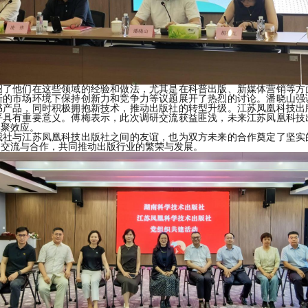
绍
了他们在这些领域的经验和做法，尤其是在
科普出版
、
新媒体营销
等方
新的市场环境下保持创新力和竞争力等议题展开了热烈的讨论。
潘晓山
强
书产品，同时积极拥抱新技术，推动
出版社的转型升级
。江苏凤凰科技出
平具有重要意义。
傅梅表示，此次调研交流获益匪浅，未来江苏凤凰科技
集聚效应。
我社与江苏凤凰科技出版社之间的友谊，也为双方未来的合作奠定了坚实
的交流与合作，共同推动出版行业的繁荣与发展。