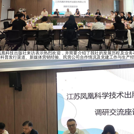
凤凰科技出版社
来访
表示热烈欢迎，并简要介绍了我社的发展历程
及
业务
、科普发行渠道、新媒体营销经验、民营公司合作情况及
党建工作
与生产