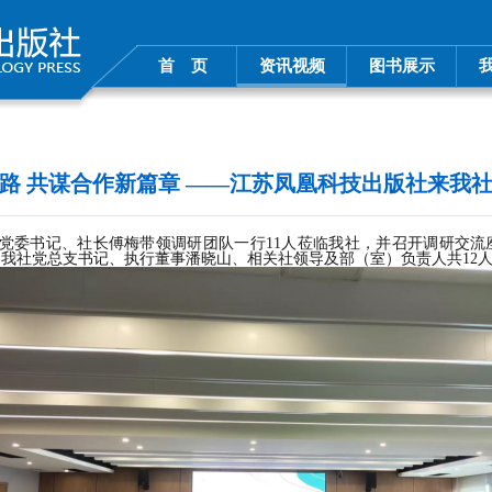
首 页
资讯视频
图书展示
路 共谋合作新篇章 ——江苏凤凰科技出版社来我
党委书记、社长傅梅带领调研团队
一行
11
人莅临我社，
并
召开调研交流
。
我社党总支书记、执行董事潘晓山、相关社领导及部（室）负责人共
12