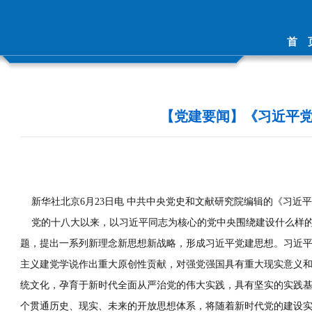
首 
【党建要闻】《习近平
新华社北京6月23日电 中共中央党史和文献研究院编辑的《习近
党的十八大以来，以习近平同志为核心的党中央围绕建设什么样的
题，提出一系列新理念新思想新战略，形成习近平党建思想。习近
主义建党学说作出重大原创性贡献，对强党强国具有重大现实意义
统文化，孕育于新时代全面从严治党的伟大实践，具有坚实的实践
个贯通历史、现实、未来的开放思想体系，将随着新时代党的建设