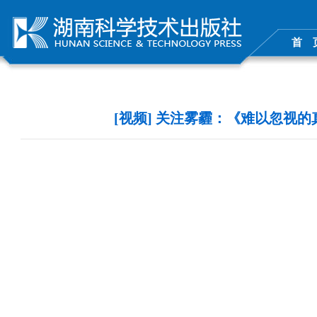
首 
[视频] 关注雾霾：《难以忽视