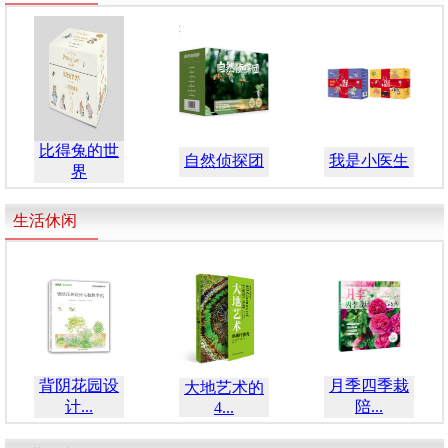
比得兔的世
自然侦探团
我是小医生
界
生活休闲
背阴花园设
月季四季栽
大地艺术的
计...
陪...
4...