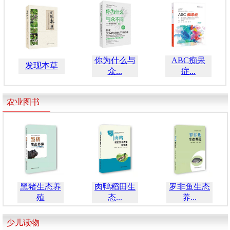
你为什么与
ABC痴呆
发现本草
众...
症...
农业图书
黑猪生态养
肉鸭稻田生
罗非鱼生态
殖
态...
养...
少儿读物